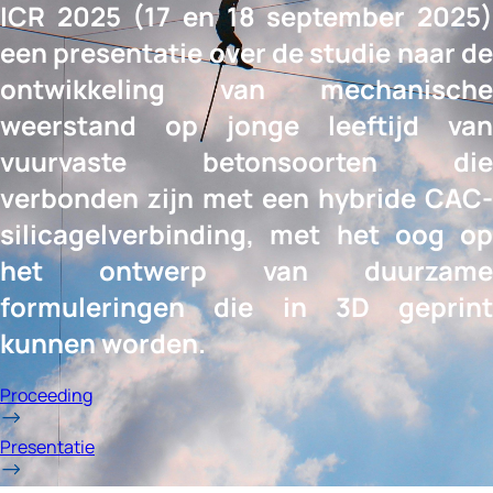
ICR 2025 (17 en 18 september 2025)
een presentatie over de studie naar de
ontwikkeling van mechanische
weerstand op jonge leeftijd van
vuurvaste betonsoorten die
verbonden zijn met een hybride CAC-
silicagelverbinding, met het oog op
het ontwerp van duurzame
formuleringen die in 3D geprint
kunnen worden.
Proceeding
Presentatie