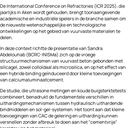
De International Conference on Refractories (ICR 2025), die
jaarlijks in Aken wordt gehouden, brengt toonaangevende
academische en industriële spelers in de branche samen om
de nieuwste wetenschappelijke en technologische
ontwikkelingen op het gebied van vuurvaste materialen te
delen.
In deze context richtte de presentatie van Sandra
Abdelouhab (BCRC-INISMa) zich op de vroege
structuurmechanismen van vuurvast beton gebonden met
silicagel, zowel colloïdaal als microsilica, en op het effect van
een hybride binding geïnduceerd door kleine toevoegingen
van calciumaluminaatcement.
De studie, die ultrasone metingen en koude buigsterktetests
combineert, benadrukt de fundamentele verschillen in
uithardingsmechanismen tussen hydraulisch uithardende
bindmiddelen en sol-gel-systemen. Het toont aan dat kleine
toevoegingen van CAC de gelering en uitharding kunnen
versnellen zonder afbreuk te doen aan het "cementvrije"