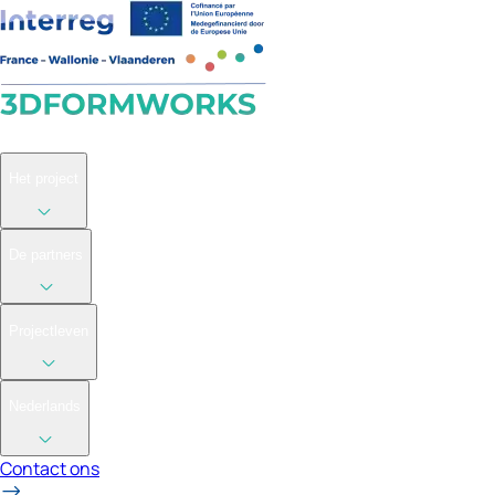
Welkom
Het project
De partners
Projectleven
Nederlands
Contact ons