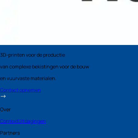
3D-printen voor de productie
van complexe bekistingen voor de bouw
en vuurvaste materialen.
Contact opnemen
Over
Context
Uitdagingen
Partners