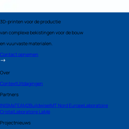
3D-printen voor de productie
van complexe bekistingen voor de bouw
en vuurvaste materialen.
Contact opnemen
Over
Context
Uitdagingen
Partners
INISMa
TEAM2
Buildwise
IMT Nord Europe
Laboratoire
Cristal
Laboratoire LaMé
Projectnieuws