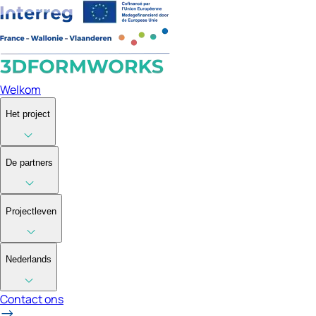
Welkom
Het project
De partners
Projectleven
Nederlands
Contact ons