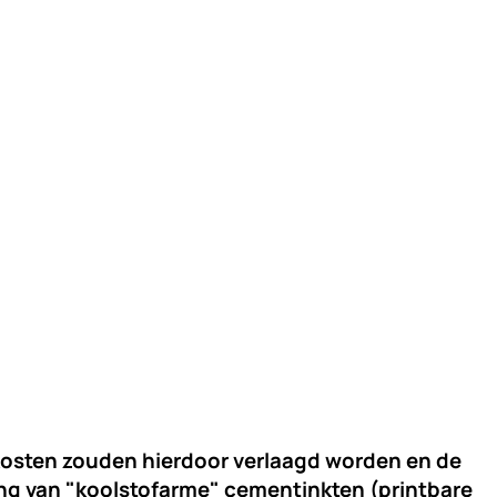
ekosten zouden hierdoor verlaagd worden en de
ing van
"koolstofarme" cementinkten
(printbare