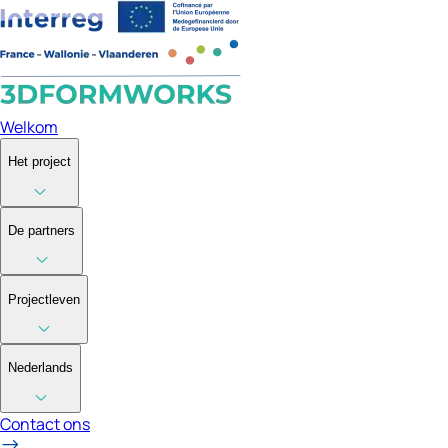
Welkom
Het project
De partners
Projectleven
Nederlands
Contact ons