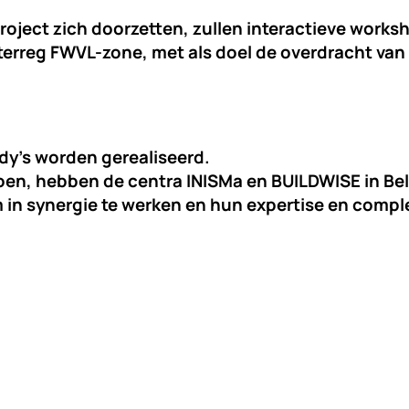
oject zich doorzetten, zullen interactieve works
terreg FWVL-zone
, met als doel de overdracht van
dy’s worden gerealiseerd.
oen, hebben de centra 
INISMa 
en 
BUILDWISE 
in Be
om in synergie te werken en hun expertise en comp