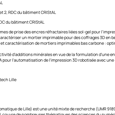
AL
et 2, RDC du bâtiment CRIStAL
RDC du bâtiment CRIStAL
 de prise des encres réfractaires liées sol-gel pour l’impre
aractériser un mortier imprimable pour des coffrages 3D en b
t caractérisation de mortiers imprimables bas carbone : optim
ctivité d'additions minérales en vue de la formulation d'une e
l'IA pour l'automatisation de l'impression 3D robotisée avec u
ech Lille
atique de Lille) est une unité mixte de recherche (UMR 9189) s
CRIStAL couvre de nombreuses thématiques des sciences du numé