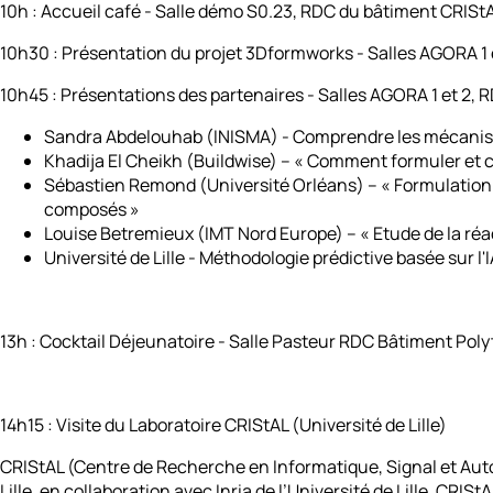
10h : Accueil café -
Salle démo S0.23, RDC du bâtiment CRISt
10h30 : Présentation du projet 3Dformworks -
Salles AGORA 1 
10h45 : Présentations des partenaires -
Salles AGORA 1 et 2, 
Sandra Abdelouhab (INISMA) - Comprendre les mécanismes
Khadija El Cheikh (Buildwise) – « Comment formuler et c
Sébastien Remond (Université Orléans) – « Formulation e
composés »
Louise Betremieux (IMT Nord Europe) – « Etude de la réa
Université de Lille - Méthodologie prédictive basée sur 
13h : Cocktail Déjeunatoire -
Salle Pasteur RDC Bâtiment Polyt
14h15 : Visite du Laboratoire CRIStAL (Université de Lille)
CRIStAL (Centre de Recherche en Informatique, Signal et Autom
Lille, en collaboration avec Inria de l’Université de Lille. 