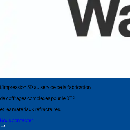
L’impression 3D au service de la fabrication
de coffrages complexes pour le BTP
et les matériaux réfractaires.
Nous contacter