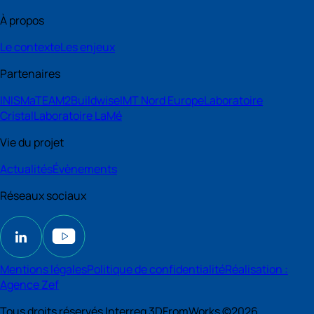
À propos
Le contexte
Les enjeux
Partenaires
INISMa
TEAM2
Buildwise
IMT Nord Europe
Laboratoire
Cristal
Laboratoire LaMé
Vie du projet
Actualités
Évènements
Réseaux sociaux
Mentions légales
Politique de confidentialité
Réalisation :
Agence Zef
Tous droits réservés Interreg 3DFromWorks ©2026