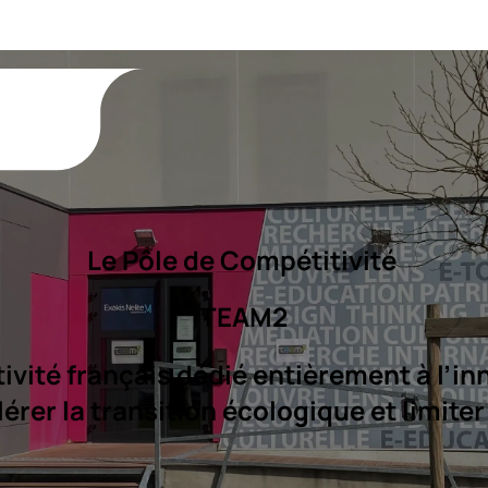
Le Pôle de Compétitivité 
TEAM2
vité français dédié entièrement à l’inn
lérer la transition écologique et limite